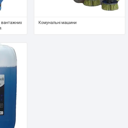
я вантажних
Комунальні машини
в.