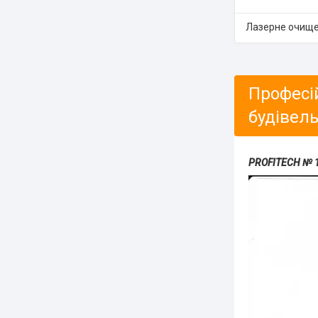
Лазерне очищ
Професій
будівель
PROFITECH № 1