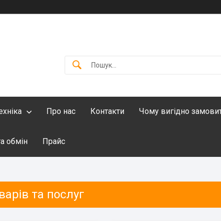
ехніка
Про нас
Контакти
Чому вигідно замови
а обмін
Прайс
варів та послуг