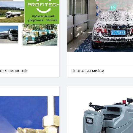
иття ємностей
Портальні мийки