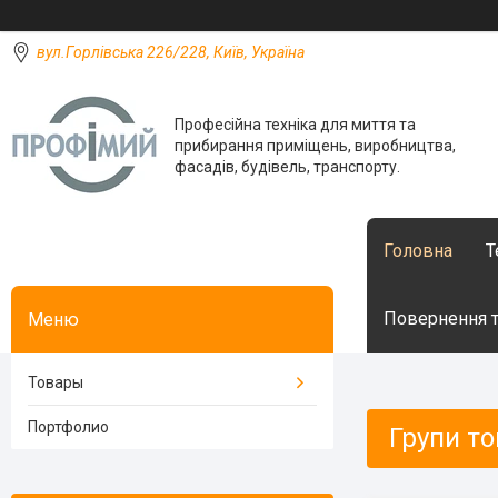
вул.Горлівська 226/228, Київ, Україна
Професійна техніка для миття та
прибирання приміщень, виробництва,
фасадів, будівель, транспорту.
Головна
Т
Повернення т
Товары
Портфолио
Групи то