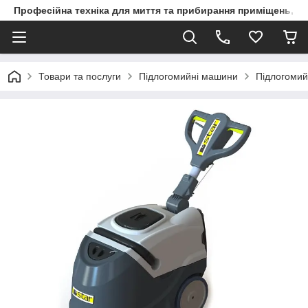
Професійна техніка для миття та прибирання приміщень, ви
Товари та послуги
Підлогомийні машини
Підлогоми