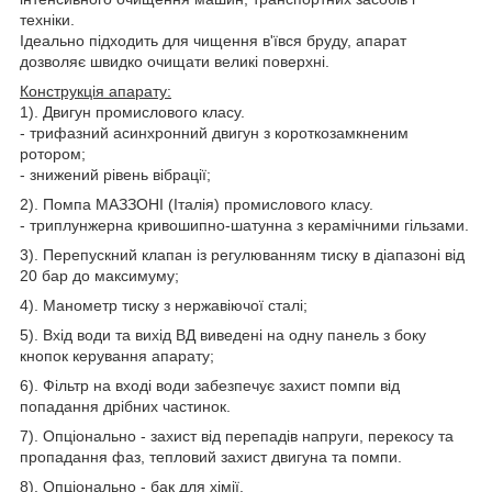
техніки.
Ідеально підходить для чищення в'ївся бруду, апарат
дозволяє швидко очищати великі поверхні.
Конструкція апарату:
1). Двигун промислового класу.
- трифазний асинхронний двигун з короткозамкненим
ротором;
- знижений рівень вібрації;
2). Помпа МАЗЗОНІ (Італія) промислового класу.
- триплунжерна кривошипно-шатунна з керамічними гільзами.
3). Перепускний клапан із регулюванням тиску в діапазоні від
20 бар до максимуму;
4). Манометр тиску з нержавіючої сталі;
5). Вхід води та вихід ВД виведені на одну панель з боку
кнопок керування апарату;
6). Фільтр на вході води забезпечує захист помпи від
попадання дрібних частинок.
7). Опціонально - захист від перепадів напруги, перекосу та
пропадання фаз, тепловий захист двигуна та помпи.
8). Опціонально - бак для хімії.