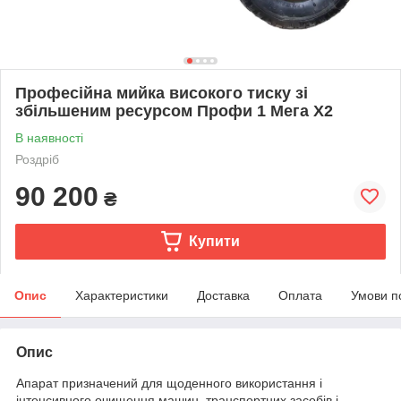
Професійна мийка високого тиску зі
збільшеним ресурсом Профи 1 Мега Х2
В наявності
Роздріб
90 200
₴
Купити
Опис
Характеристики
Доставка
Оплата
Умови п
Опис
Апарат призначений для щоденного використання і
інтенсивного очищення машин, транспортних засобів і