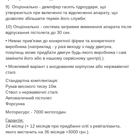
9). Опціонально - демпфер гасить гідроудари, що
утворюються при включенні та відключенні апарату, що
дозволяє збільшити термін його служби;
10) Опціонально - система затримки вимкнення апарата після
відпускання пістолета до 30 сек.
• Немає прив'язки до конкретної фірми та конкретного
виробника (наприклад - у разі виходу з ладу двигуна,
покупець може придбати двигун будь-якого виробника і сам
замінити його або в нашому сервісному центрі).).
• Можливий варіант з анодованим корпусом або нержавіючої
сталі.
Стандартна комплектація:
Рукав високого тиску 10м.
Ствол з нержавіючої сталі.
Автоматичний пістолет.
Форсунка
Моторесурс - 7000 мотогодин.
Гарантія:
24 місяці (+ 12 місяців при придбанні олії з ревіталізанта,
якого вистачить на 36 місяців +3000 грн.).