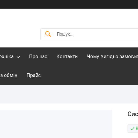
ехніка
Про нас
Контакти
Чому вигідно замови
а обмін
Прайс
Сис