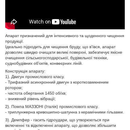
Апарат призначений для інтенсивного та щоденного чищення
продукції.
Ідеально підходить для чищення бруду, що в'ївся, апарат
дозволяє швидко очищати великі поверхні, забезпечує якісне
очищення сільськогосподарської, будівельної техніки,
суднобудівних об'єктів, конвеєрних ліній.
Конструкція апарату:
1). Двигун промислового класу.
- Трифазний асинхронний двигун з короткозамкненим
ротором;
- частота обертання 1450 об/хв;
- знижений рівень вібрації;
2). Помпа МАЗЗОНІ (Італія) промислового класу.
- триплунжерна кривошипно-шатунна з керамічними гільзами.
3). Демпфер - гасить гідроудари, що утворюються при
включенні та відключенні апарату, що дозволяє збільшити