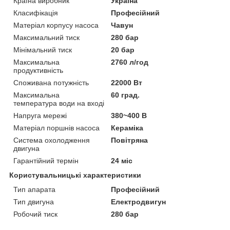
Країна виробник
Україна
Класифікація
Професійний
Матеріал корпусу насоса
Чавун
Максимальний тиск
280 бар
Мінімальний тиск
20 бар
Максимальна
2760 л/год
продуктивність
Споживана потужність
22000 Вт
Максимальна
60 град.
температура води на вході
Напруга мережі
380~400 В
Матеріал поршнів насоса
Кераміка
Система охолодження
Повітряна
двигуна
Гарантійний термін
24 міс
Користувальницькі характеристики
Тип апарата
Професійний
Тип двигуна
Електродвигун
Робочий тиск
280 бар