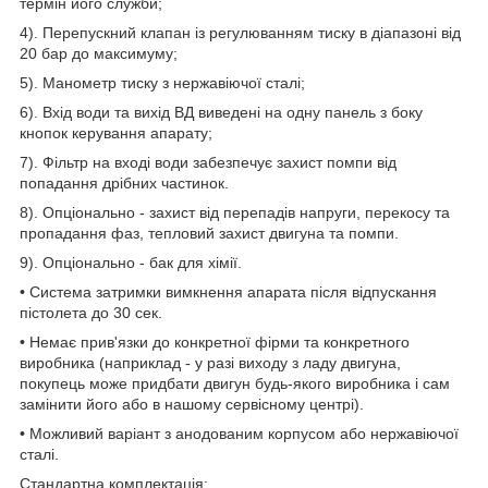
термін його служби;
4). Перепускний клапан із регулюванням тиску в діапазоні від
20 бар до максимуму;
5). Манометр тиску з нержавіючої сталі;
6). Вхід води та вихід ВД виведені на одну панель з боку
кнопок керування апарату;
7). Фільтр на вході води забезпечує захист помпи від
попадання дрібних частинок.
8). Опціонально - захист від перепадів напруги, перекосу та
пропадання фаз, тепловий захист двигуна та помпи.
9). Опціонально - бак для хімії.
• Система затримки вимкнення апарата після відпускання
пістолета до 30 сек.
• Немає прив'язки до конкретної фірми та конкретного
виробника (наприклад - у разі виходу з ладу двигуна,
покупець може придбати двигун будь-якого виробника і сам
замінити його або в нашому сервісному центрі).
• Можливий варіант з анодованим корпусом або нержавіючої
сталі.
Стандартна комплектація: