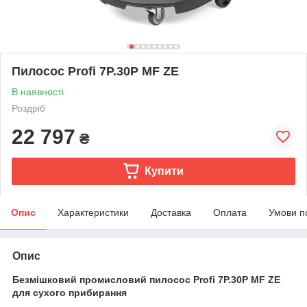
Пилосос Profi 7P.30P MF ZE
В наявності
Роздріб
22 797
₴
Купити
Опис
Характеристики
Доставка
Оплата
Умови п
Опис
Безмішковий промисловий пилосос Profi 7P.30P MF ZE
для сухого прибирання