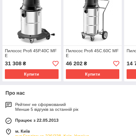
Пилосос Profi 45P.40C MF
Пилосос Profi 45C.60C MF
Пило
E
E
31 308
46 202
14 
₴
₴
Купити
Купити
Про нас
Рейтинг не сформований
Менше 5 відгуків за останній рік
Працює з 22.05.2013
м. Київ