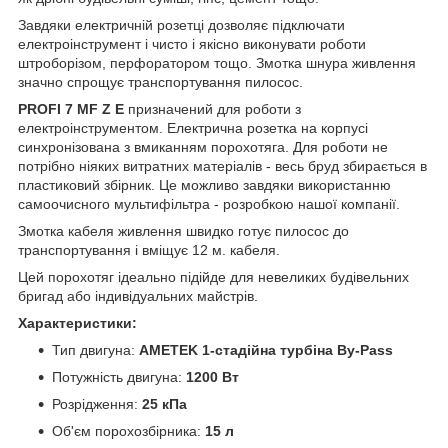
Завдяки електричній розетці дозволяє підключати
електроінструмент і чисто і якісно виконувати роботи
штроборізом, перфоратором тощо. Змотка шнура живлення
значно спрощує транспортування пилосос.
PROFI 7 MF Z E
призначений для роботи з
електроінструментом. Електрична розетка на корпусі
синхронізована з вмиканням порохотяга. Для роботи не
потрібно ніяких витратних матеріалів - весь бруд збирається в
пластиковий збірник. Це можливо завдяки використанню
самоочисного мультифільтра - розробкою нашої компанії.
Змотка кабеля живлення швидко готує пилосос до
транспортування і вміщує 12 м. кабеля.
Цей порохотяг ідеально підійде для невеликих будівельних
бригад або індивідуальних майстрів.
Характеристики:
Тип двигуна:
AMETEK 1-стадійна турбіна By-Pass
Потужність двигуна:
1200 Вт
Розрідження:
25 кПа
Об'єм порохозбірника:
15 л