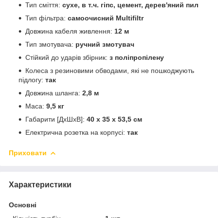
Тип сміття:
сухе, в т.ч. гіпс, цемент, дерев'яний пил
Тип фільтра:
самоочисний Multifiltr
Довжина кабеля живлення:
12 м
Тип змотувача:
ручний змотувач
Стійкий до ударів збірник:
з поліпропілену
Колеса з резиновими обводами, які не пошкоджують
підлогу:
так
Довжина шланга:
2,8 м
Маса:
9,5 кг
Габарити [ДxШхВ]:
40 x 35 x 53,5 см
Електрична розетка на корпусі:
так
Приховати
Характеристики
Основні