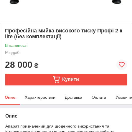
Професійна мийка високого тиску Профі 2 к
lite (без комплектації)
В наявності
Роздріб
28 000
₴
Купити
Опис
Характеристики
Доставка
Оплата
Умови п
Опис
Апарат призначений для щоденного використання та
інтенсивного очищення машин, транспортних засобів та