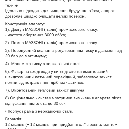
техніки.
Ідеально підходить для чищення бруду, що в'ївся, апарат
дозволяє швидко очищати великі поверхні.
Конструкція апарату:
1). Двигун МАЗЗОНІ (Італія) промислового класу.
- частота обертання 3000 об/хв;
2). Помпа МАЗЗОНІ (Італія) промислового класу.
3). Перепускний клапан із регулюванням тиску в діапазоні від
20 бар до максимуму;
4). Манометр тиску з нержавіючої сталі;
6). Фільтр на вході води у вигляді сіточки вмонтований
швидкозмінний латунний перехідний, забезпечує захист
помпи від потрапляння дрібних частинок.
7). Вмонтований тепловий захист двигуна.
8) Опціонально - система затримки вимкнення апарата після
відпускання пістолета до 30 сек.
• Корпус і рама з нержавіючої сталі.
Гарантія:
12 місяців (+ 12 місяців при придбанні олії з ревіталізантом