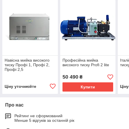
Навісна мийка високого
Професійна мийка
Італ
тиску Профі 1, Профі 2,
високого тиску Profi 2 lite
тиск
Профі 2,5
50 490
₴
Ціну уточнюйте
Цін
Купити
Про нас
Рейтинг не сформований
Менше 5 відгуків за останній рік